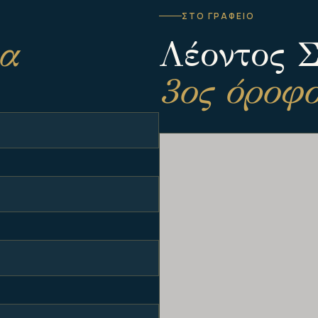
ΣΤΟ ΓΡΑΦΕΙΟ
α
Λέοντος 
3ος όροφ