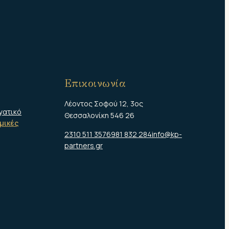
Επικοινωνία
Λέοντος Σοφού 12, 3ος
γατικό
Θεσσαλονίκη 546 26
μικές
2310 511 357
6981 832 284
info@kp-
partners.gr