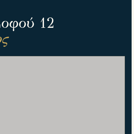
Σοφού 12
ος