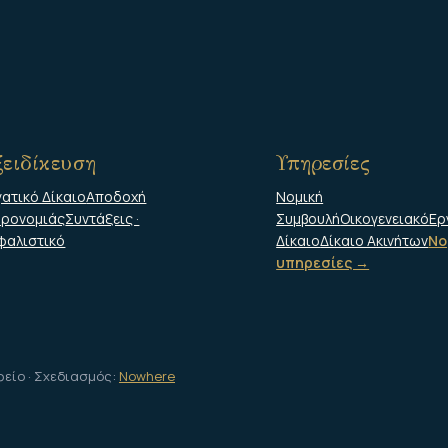
ειδίκευση
Υπηρεσίες
γατικό Δίκαιο
Αποδοχή
Νομική
ηρονομιάς
Συντάξεις ·
Συμβουλή
Οικογενειακό
Ερ
φαλιστικό
Δίκαιο
Δίκαιο Ακινήτων
Νο
υπηρεσίες →
φείο · Σχεδιασμός:
Nowhere