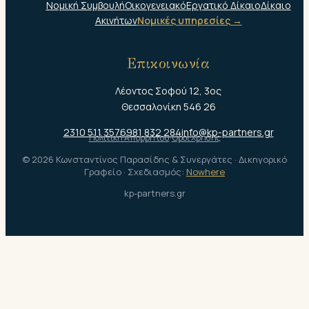
Νομική Συμβουλή
Οικογενειακό
Εργατικό Δίκαιο
Δίκαιο
Ακινήτων
Νομικές υπηρεσίες →
Επικοινωνία
Λέοντος Σοφού 12, 3ος
Θεσσαλονίκη 546 26
2310 511 357
6981 832 284
info@kp-partners.gr
Πολιτική Απορρήτου
·
Όροι Χρήσης
© 2026 Κωνσταντίνος Παρασίδης & Συνεργάτες · Δικηγορικό
Γραφείο · Σχεδιασμός:
Nowhere
kp-partners.gr